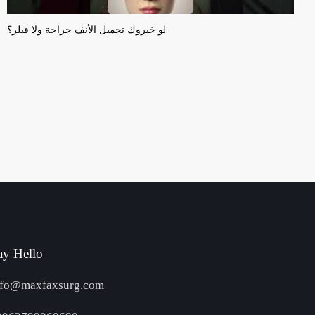
لو خيروك تجميل الأنف جراحة ولا فيلر؟
ay Hello
nfo@maxfaxsurg.com