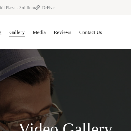
di Plaza - 3rd floor
DrFive
g
Gallery
Media
Reviews
Contact Us
Video Gallery