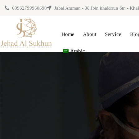
00962799960690
Jabal Amman - 38 Ibin khaldoun Str. - Khali
Home
About
Service
Blo
Arabic